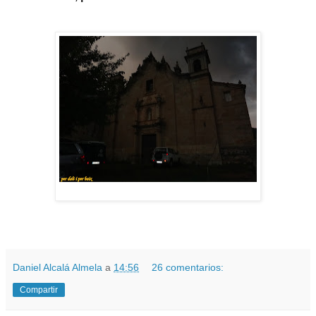
Daniel Alcalá Almela
a
14:56
26 comentarios:
Compartir